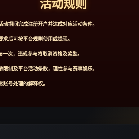
构解读 功能分区与路径逻辑让你更快上手
通道：主用用来稳定进入，备用用于高峰或维护时快速替换。比如
感。把入口固定到桌面并开启安全提醒，进入路径更短，体验更