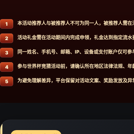
凯发官网全站登录｜k8凯发中文站页面结
为了让手机端体验更连贯，建议把入口做成“主用+备用”的双
金与账户安全机制也更完善，同时借助赛事合作内容提升参与
🎮凯发官网全站登录 热门游戏专区