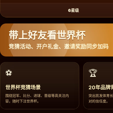
凯发新春赠礼
负责任博彩
精彩活动速报
推荐奖励
注册